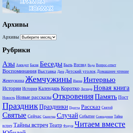
Архивы
Архивы
Рубрики
Беседы
Азы
Взгляд
Быль
Анекдот
Басня
Вопрос-ответ
Вода
Воспоминания
Выставка
Детский уголок
Домашнее чтение
Дата
Жемчужины
Интервью
Жемчужина
Имена
Новая книга
Коротко
Истории
Календарь
История
Легенда
Откровения
Память
Новые рассказы
Пост
Новость
Праздник
Праздники
Рассказ
Святой
Притча
Святые
Случай
Сейчас
Событие
Тайна
Сказочка
Совпадения
Читаем вместе
Тайны встреч
Театр
встреч
Форум
Юбилей