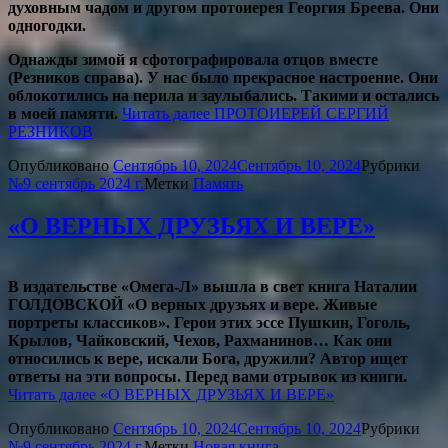
духовным чадом и другом протоиерея Георгия Бреева. Они
одногодки.
Однажды зимой я сфотографировала отцов вместе
(Резников справа). У нас было прекрасное настроение. Они
облокотились на перила и заулыбались. Такими и остались
в моей памяти.
Читать далее
ПРОТОИЕРЕЙ СЕРГИЙ
РЕЗНИКОВ
Опубликовано
Сентябрь 10, 2024
Сентябрь 10, 2024
Рубрики
№9 сентябрь 2024 г.
Метки
Память
«О ВЕРНЫХ ДРУЗЬЯХ И ВЕРЕ»
В издательстве «Омега-Л» вышла в свет книга Наталии
ГОЛДОВСКОЙ «О верных друзьях и вере. Живые
портреты классиков». Герои этих эссе Пушкин, Гоголь,
Крылов, Чайковский, Чехов, Рахманинов… Как они
относились к вере, искали Бога, дружили? Автор ищет
ответы на эти вопросы. Перед вами отрывок из книги.
Читать далее
«О ВЕРНЫХ ДРУЗЬЯХ И ВЕРЕ»
Опубликовано
Сентябрь 10, 2024
Сентябрь 10, 2024
Рубрики
№9 сентябрь 2024 г.
Метки
Новая книга