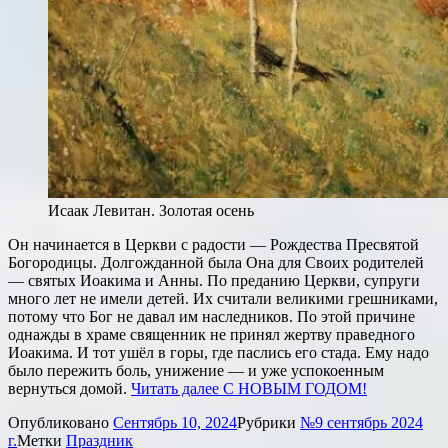
Исаак Левитан. Золотая осень
Он начинается в Церкви с радости — Рождества Пресвятой
Богородицы. Долгожданной была Она для Своих родителей
— святых Иоакима и Анны. По преданию Церкви, супруги
много лет не имели детей. Их считали великими грешниками,
потому что Бог не давал им наследников. По этой причине
однажды в храме священник не принял жертву праведного
Иоакима. И тот ушёл в горы, где паслись его стада. Ему надо
было пережить боль, унижение — и уже успокоенным
вернуться домой.
Читать далее
С НОВЫМ ГОДОМ!
Опубликовано
Сентябрь 10, 2024
Рубрики
№9 сентябрь 2024
г.
Метки
Праздник