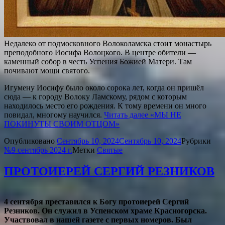
Недалеко от подмосковного Волоколамска стоит монастырь
преподобного Иосифа Волоцкого. В центре обители —
каменный собор в честь Успения Божией Матери. Там
почивают мощи святого.
Игумену Иосифу было около сорока лет, когда он пришёл
сюда — к городу Волоку Ламскому, рядом с которым
находилось место его рождения. К тому времени он много
повидал, многому научился.
Читать далее
«МЫ НЕ
ПОКИНУТЫ СВОИМ ОТЦОМ»
Опубликовано
Сентябрь 10, 2024
Сентябрь 10, 2024
Рубрики
№9 сентябрь 2024 г.
Метки
Святые
ПРОТОИЕРЕЙ СЕРГИЙ РЕЗНИКОВ
4 сентября преставился к Богу протоиерей Сергий
Резников. Он служил в Успенском храме Красногорска.
Участвовал в нашей газете с первых номеров. Был