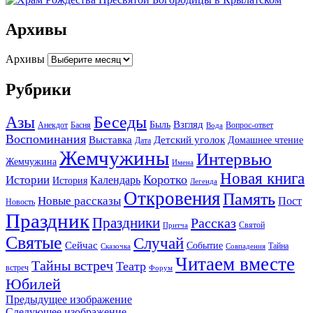
Архивы
Архивы
Рубрики
Беседы
Азы
Взгляд
Быль
Анекдот
Басня
Вопрос-ответ
Вода
Воспоминания
Выставка
Детский уголок
Домашнее чтение
Дата
Жемчужины
Интервью
Жемчужина
Имена
Новая книга
Коротко
Истории
Календарь
История
Легенда
Откровения
Память
Новые рассказы
Пост
Новость
Праздник
Праздники
Рассказ
Святой
Притча
Святые
Случай
Сейчас
Событие
Тайна
Сказочка
Совпадения
Читаем вместе
Тайны встреч
Театр
встреч
Форум
Юбилей
Предыдущее изображение
Следующее изображение