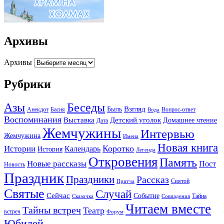
Архивы
Архивы
Рубрики
Беседы
Азы
Взгляд
Быль
Анекдот
Басня
Вопрос-ответ
Вода
Воспоминания
Выставка
Детский уголок
Домашнее чтение
Дата
Жемчужины
Интервью
Жемчужина
Имена
Новая книга
Коротко
Истории
Календарь
История
Легенда
Откровения
Память
Новые рассказы
Пост
Новость
Праздник
Праздники
Рассказ
Святой
Притча
Святые
Случай
Сейчас
Событие
Тайна
Сказочка
Совпадения
Читаем вместе
Тайны встреч
Театр
встреч
Форум
Юбилей