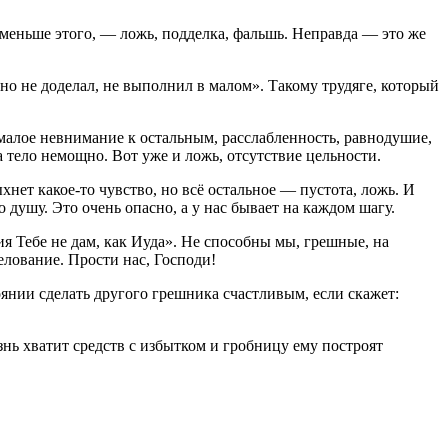
о меньше этого, — ложь, подделка, фальшь. Неправда — это же
но не доделал, не выполнил в малом». Такому трудяге, который
ь малое невнимание к остальным, расслабленность, равнодушие,
тело немощно. Вот уже и ложь, отсутствие цельности.
хнет какое-то чувство, но всё остальное — пустота, ложь. И
 душу. Это очень опасно, а у нас бывает на каждом шагу.
я Тебе не дам, как Иуда». Не способны мы, грешные, на
елование. Прости нас, Господи!
оянии сделать другого грешника счастливым, если скажет:
изнь хватит средств с избытком и гробницу ему построят