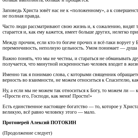
Заповедь Христа зовёт нас не к «положенному», а к совершенст
не полная правда.
Часто люди рассматривают свою жизнь и, к сожалению, видят то
старается и, как ему кажется, имеет больше других, нелегко пр
Между прочим, если кто-то богаче прочих и всё-таки ворует у 
переменчивость, неполную цельность. Умом понимает — душа м
Важно понять, что мы не честны, и стараться не обманывать др
получается, что минутной искренностью человек входит в жизнь
Именно так я понимаю слова, с которыми священник обращаетс
верность во взаимности, не можем относиться к Спасителю, ка
Ну, а если мы не можем так относиться к Богу, то можем ли — 
«Прости его, Господи, как меня! Прости!»
Есть единственное настоящее богатство — то, которое у Христа
великую, всё равно человеку этого — мало.
Протоиерей Алексий ПОТОКИН
(Продолжение следует)