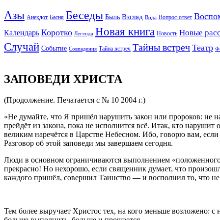
Беседы
Азы
Воспо
Взгляд
Быль
Анекдот
Басня
Вопрос-ответ
Вода
Новая книга
Коротко
Новые рас
Календарь
Новость
Легенда
Случай
Тайны встреч
Театр
Событие
Тайна встреч
Совпадения
Ф
ЗАПОВЕДИ ХРИСТА
(Продолжение. Печатается с № 10 2004 г.)
«Не думайте, что Я пришёл нарушить закон или пророков: не н
прейдёт из закона, пока не исполнится всё. Итак, кто нарушит 
великим наречётся в Царстве Небесном. Ибо, говорю вам, если 
Разговор об этой заповеди мы завершаем сегодня.
Люди в основном ограничиваются выполнением «положенного»
прекрасно! Но нехорошо, если священник думает, что произошло
каждого пришёл, совершил Таинство — и восполнил то, что не
Тем более выручает Христос тех, на кого меньше возложено: с 
больше выполнить, больше и прощается.