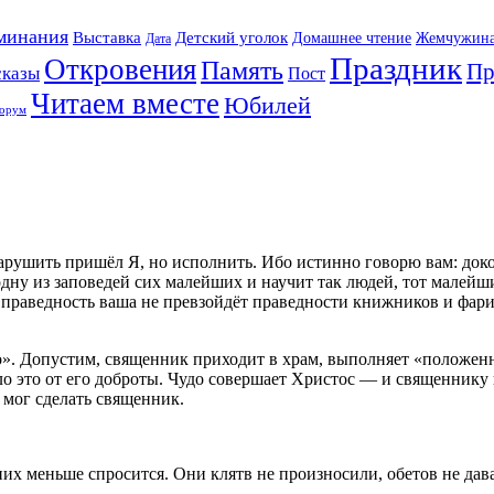
минания
Выставка
Детский уголок
Домашнее чтение
Жемчужин
Дата
Праздник
Откровения
Память
Пр
сказы
Пост
Читаем вместе
Юбилей
орум
арушить пришёл Я, но исполнить. Ибо истинно говорю вам: докол
одну из заповедей сих малейших и научит так людей, тот малейши
праведность ваша не превзойдёт праведности книжников и фарисе
. Допустим, священник приходит в храм, выполняет «положен
 это от его доброты. Чудо совершает Христос — и священнику ва
 мог сделать священник.
них меньше спросится. Они клятв не произносили, обетов не дав