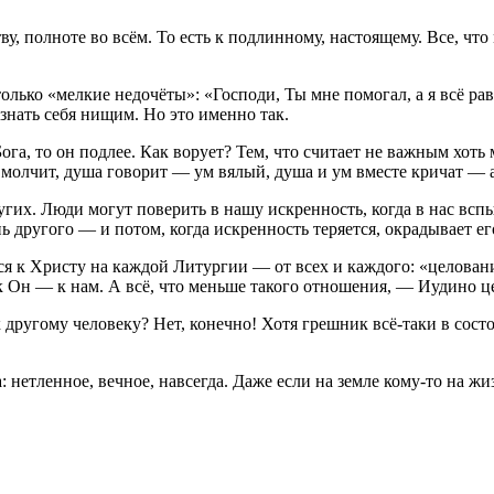
ву, полноте во всём. То есть к подлинному, настоящему. Все, чт
лько «мелкие недочёты»: «Господи, Ты мне помогал, а я всё рав
изнать себя нищим. Но это именно так.
Бога, то он подлее. Как ворует? Тем, что считает не важным хот
олчит, душа говорит — ум вялый, душа и ум вместе кричат — а 
угих. Люди могут поверить в нашу искренность, когда в нас вспы
 другого — и потом, когда искренность теряется, окрадывает его
я к Христу на каждой Литургии — от всех и каждого: «целовани
к Он — к нам. А всё, что меньше такого отношения, — Иудино ц
к другому человеку? Нет, конечно! Хотя грешник всё-таки в сост
: нетленное, вечное, навсегда. Даже если на земле кому-то на ж