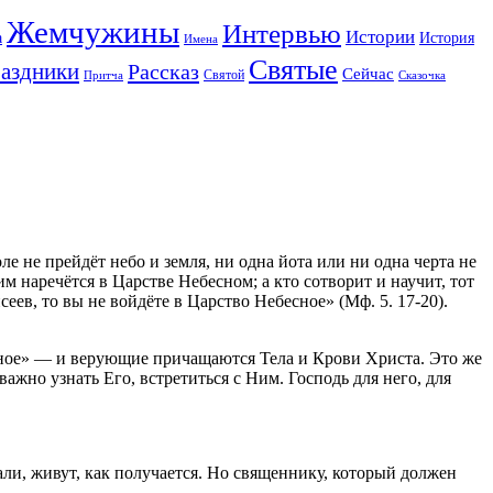
Жемчужины
Интервью
Истории
а
История
Имена
Святые
аздники
Рассказ
Сейчас
Святой
Притча
Сказочка
е не прейдёт небо и земля, ни одна йота или ни одна черта не
м наречётся в Царстве Небесном; а кто сотворит и научит, тот
ев, то вы не войдёте в Царство Небесное» (Мф. 5. 17-20).
ное» — и верующие причащаются Тела и Крови Христа. Это же
жно узнать Его, встретиться с Ним. Господь для него, для
али, живут, как получается. Но священнику, который должен