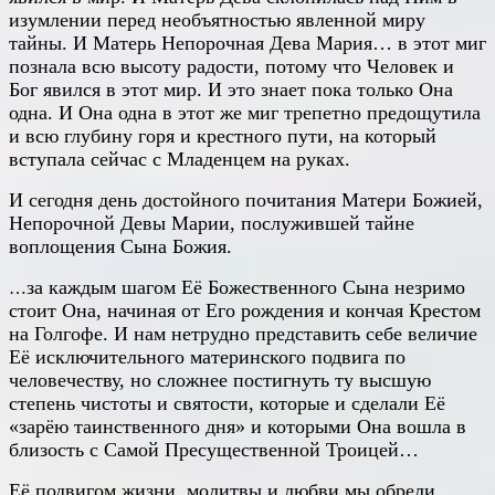
изумлении перед необъятностью явленной миру
тайны. И Матерь Непорочная Дева Мария… в этот миг
познала всю высоту радости, потому что Человек и
Бог явился в этот мир. И это знает пока только Она
одна. И Она одна в этот же миг трепетно предощутила
и всю глубину горя и крестного пути, на который
вступала сейчас с Младенцем на руках.
И сегодня день достойного почитания Матери Божией,
Непорочной Девы Марии, послужившей тайне
воплощения Сына Божия.
за каждым шагом Её Божественного Сына незримо
…
стоит Она, начиная от Его рождения и кончая Крестом
на Голгофе. И нам нетрудно представить себе величие
Её исключительного материнского подвига по
человечеству, но сложнее постигнуть ту высшую
степень чистоты и святости, которые и сделали Её
«зарёю таинственного дня» и которыми Она вошла в
близость с Самой Пресущественной Троицей…
Её подвигом жизни, молитвы и любви мы обрели