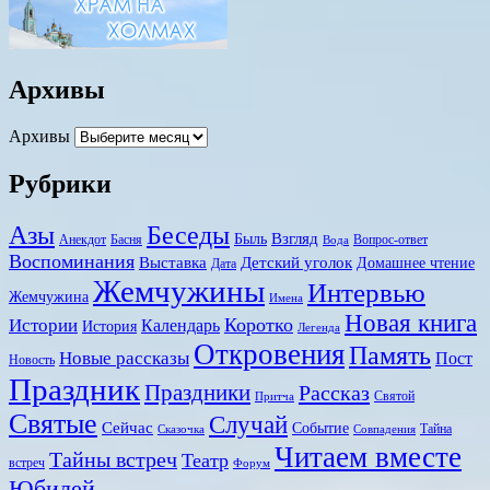
Архивы
Архивы
Рубрики
Беседы
Азы
Взгляд
Быль
Анекдот
Басня
Вопрос-ответ
Вода
Воспоминания
Выставка
Детский уголок
Домашнее чтение
Дата
Жемчужины
Интервью
Жемчужина
Имена
Новая книга
Коротко
Истории
Календарь
История
Легенда
Откровения
Память
Новые рассказы
Пост
Новость
Праздник
Праздники
Рассказ
Святой
Притча
Святые
Случай
Сейчас
Событие
Тайна
Сказочка
Совпадения
Читаем вместе
Тайны встреч
Театр
встреч
Форум
Юбилей