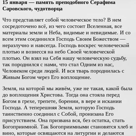
15 января — память преподобного Серафима
Саровского, чудотворца
Что представляет собой человеческое тело? В нем
сосредоточено всё, из чего состоит Вселенная, все
материалы земли и Неба, видимые и невидимые. И со
всем этим соединился Господь Своим Божеством —
неразлучно и навсегда. Господь воскрес человеческой
плотью и вознесся на небо Своей человеческой
плотью. Он взял на Себя нашу человеческую судьбу,
так породнился с нами, что стал Одним из нас,
Человеком среди людей. И вся тварь породнилась с
Живым Богом через Его воплощение.
Земля, на которой мы живём, уже не такая, какой была
до воплощения Христова. Тогда она стояла перед
Богом в грехе, трепете, борении, в вере и искании
Господа. А теперешняя Земля, которую Господь
таинственно соединил с Собой, пронизана Его
присутствием. Она призвана вся, без остатка, стать
Богоприимной. Так Богоприимными становятся хлеб и
вино, которые освящаются на литургии и делаются