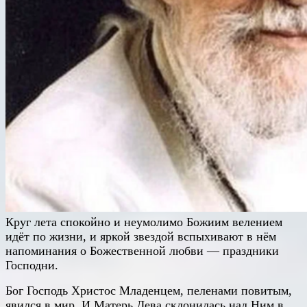
Круг лета спокойно и неумолимо Божиим велением
идёт по жизни, и яркой звездой вспыхивают в нём
напоминания о Божественной любви — праздники
Господни.
Бог Господь Христос Младенцем, пеленами повитым,
явился в мир. И Матерь Дева склонилась над Ним в