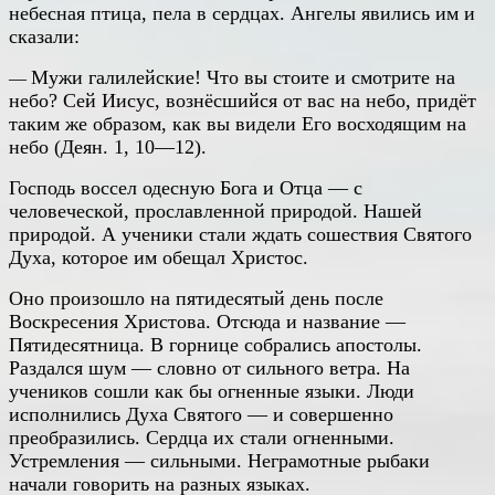
небесная птица, пела в сердцах. Ангелы явились им и
сказали:
Мужи галилейские! Что вы стоите и смотрите на
—
небо? Сей Иисус, вознёсшийся от вас на небо, придёт
таким же образом, как вы видели Его восходящим на
небо (Деян. 1, 10—12).
Господь воссел одесную Бога и Отца — с
человеческой, прославленной природой. Нашей
природой. А ученики стали ждать сошествия Святого
Духа, которое им обещал Христос.
Оно произошло на пятидесятый день после
Воскресения Христова. Отсюда и название —
Пятидесятница. В горнице собрались апостолы.
Раздался шум — словно от сильного ветра. На
учеников сошли как бы огненные языки. Люди
исполнились Духа Святого — и совершенно
преобразились. Сердца их стали огненными.
Устремления — сильными. Неграмотные рыбаки
начали говорить на разных языках.