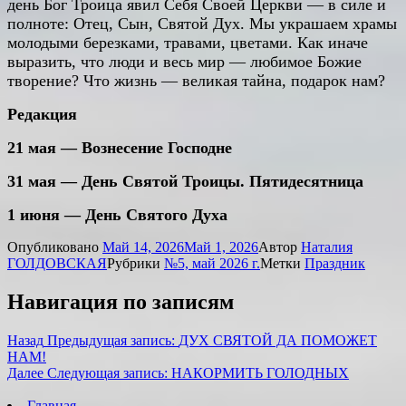
день Бог Троица явил Себя Своей Церкви — в силе и
полноте: Отец, Сын, Святой Дух. Мы украшаем храмы
молодыми березками, травами, цветами. Как иначе
выразить, что люди и весь мир — любимое Божие
творение? Что жизнь — великая тайна, подарок нам?
Редакция
21 мая — Вознесение Господне
31 мая — День Святой Троицы. Пятидесятница
1 июня — День Святого Духа
Опубликовано
Май 14, 2026
Май 1, 2026
Автор
Наталия
ГОЛДОВСКАЯ
Рубрики
№5, май 2026 г.
Метки
Праздник
Навигация по записям
Назад
Предыдущая запись:
ДУХ СВЯТОЙ ДА ПОМОЖЕТ
НАМ!
Далее
Следующая запись:
НАКОРМИТЬ ГОЛОДНЫХ
Главная