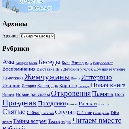
Архивы
Архивы
Рубрики
Беседы
Азы
Взгляд
Быль
Анекдот
Басня
Вопрос-ответ
Вода
Воспоминания
Выставка
Детский уголок
Домашнее чтение
Дата
Жемчужины
Интервью
Жемчужина
Имена
Новая книга
Коротко
Истории
Календарь
История
Легенда
Откровения
Память
Новые рассказы
Пост
Новость
Праздник
Праздники
Рассказ
Святой
Притча
Святые
Случай
Сейчас
Событие
Тайна
Сказочка
Совпадения
Читаем вместе
Тайны встреч
Театр
встреч
Форум
Юбилей