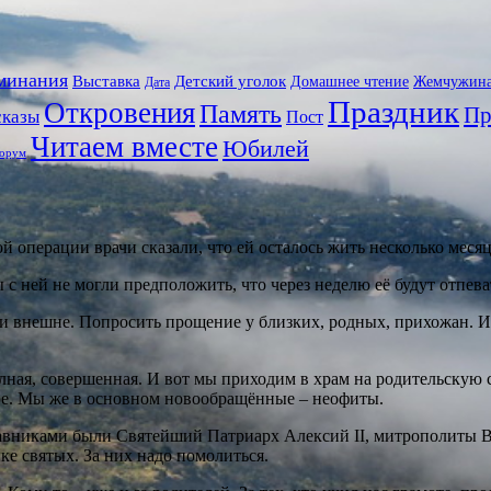
минания
Выставка
Детский уголок
Домашнее чтение
Жемчужин
Дата
Праздник
Откровения
Память
Пр
сказы
Пост
Читаем вместе
Юбилей
орум
ой операции врачи сказали, что ей осталось жить несколько меся
Мы с ней не могли предположить, что через неделю её будут отпе
и внешне. Попросить прощение у близких, родных, прихожан. И у
ная, совершенная. И вот мы приходим в храм на родительскую 
ере. Мы же в основном новообращённые – неофиты.
авниками были Святейший Патриарх Алексий II, митрополиты В
е святых. За них надо помолиться.