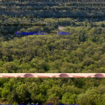
 Кому-то – уже и за родителей. За тех, кто учил нас грамоте, п
сателей, композиторов, художников. За тех, кто устоял в вере 
у Бога милости и пробуждения душ умерших. От него Господь эт
ён. Да и самих записок – тоже. С каждым ушедшим становится б
 День поминовения усопших
Я
Рубрики
№2, февраль 2013 г.
Метки
Память
ославная газета. Разработка сайта - Олег Спицын