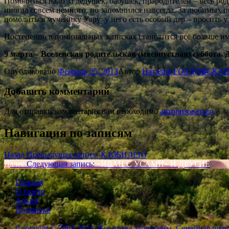
Помолиться надо за дедушек, бабушек, прародителей – весь род.
иногда совсем немного, но запомнился навсегда. За любимых пи
помолиться мученику Уару: у него есть особый дар – просить 
Постепенно в поминальных записках становится всё больше им
9 марта – Вселенская родительская (мясопустная) суббота.
Опубликовано
Февраль 25, 2013
Автор
Наталия ГОЛДОВСКА
Добавить комментарий
Для отправки комментария вам необходимо
авторизоваться
.
Навигация по записям
Назад
Предыдущая запись:
К ЮБИЛЕЮ
Далее
Следующая запись:
«ИВАН С УСАМИ» И ДРУГИЕ
Главная
О газете
Архив
Подписка
Copyright © 2003-2024. Все права защищены. Семейная прав