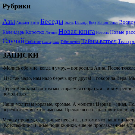
Рубрики
Беседы
Азы
Воспо
Взгляд
Быль
Анекдот
Басня
Вопрос-ответ
Вода
Новая книга
Коротко
Новые рас
Календарь
Новость
Легенда
Случай
Тайны встреч
Театр
Событие
Тайна встреч
Совпадения
Ф
ЗАПИСКИ
-Молись обо мне, когда я умру, – попросила Анна. После тяжел
-Нас так мало, нам надо беречь друг друга! – говорила Вера. 
Перед Великим Постом мы стараемся собраться – и внутренне, 
помолиться.
Наши молитвы корявые, хромые. А молитва Церкви – иная. Пол
перечисляем всех по именам. Прежде всего – наставников в в
Между прочим, счастливые неофиты, потому что нашими наст
(Крестьянкин) и иные подвижники, ещё не прославленные в лик