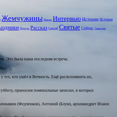
Жемчужины
Интервью
Истории
а
История
Имена
Святые
аздники
Рассказ
Сейчас
Святой
Притча
Сказочка
цев. Это была наша последняя встреча.
вать…
 тех, кто ушёл в Вечность. Ещё раз вспомнить их,
субботу, приносим поминальные записки, в которых
ениамин (Федченков), Антоний (Блум), архимандрит Иоанн