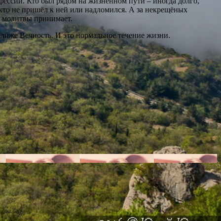
рофессии. Кто был рядом на жизненном пути – иногда долго,
и кто не пришёл к ней или надломился. А за некрещёных
и молитвы принимает.
лиже Вечность. И это нормальное течение жизни.