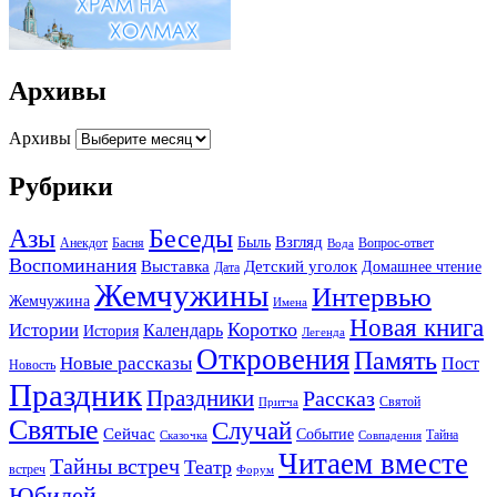
Архивы
Архивы
Рубрики
Беседы
Азы
Взгляд
Быль
Анекдот
Басня
Вопрос-ответ
Вода
Воспоминания
Выставка
Детский уголок
Домашнее чтение
Дата
Жемчужины
Интервью
Жемчужина
Имена
Новая книга
Коротко
Истории
Календарь
История
Легенда
Откровения
Память
Новые рассказы
Пост
Новость
Праздник
Праздники
Рассказ
Святой
Притча
Святые
Случай
Сейчас
Событие
Тайна
Сказочка
Совпадения
Читаем вместе
Тайны встреч
Театр
встреч
Форум
Юбилей