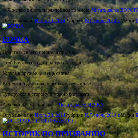
—Я желаю видеть царя, пойдём со мною.
Читать далее
ДОРОГ
Опубликовано
Июль 20, 2014
Рубрики
№7, июль 2014 г.
Метки
БОЧКА
Приятель своего приятеля просил,
Чтоб Бочкою его дни на три он ссудил.
Услуга в дружбе — вещь святая!
Вот если б дело шло о деньгах, речь иная:
Тут дружба в сторону и можно б отказать;
А Бочки для чего не дать?
Читать далее
БОЧКА
Опубликовано
Июль 20, 2014
Рубрики
№7, июль 2014 г.
Метки
Б
ИСТОРИК ПО ПРИЗВАНИЮ