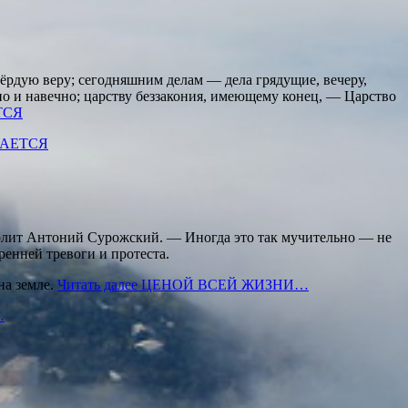
ёрдую веру; сегодняшним делам — дела грядущие, вечеру,
но и навечно; царству беззакония, имеющему конец, — Царство
ТСЯ
ЩАЕТСЯ
полит Антоний Сурожский. — Иногда это так мучительно — не
енней тревоги и протеста.
на земле.
Читать далее
ЦЕНОЙ ВСЕЙ ЖИЗНИ…
…