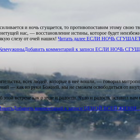
иливается и ночь сгущается, то противопоставим этому свою тв
гнетущей нас, — восстановление истины, которое будет неизбеж
сякую слезу от очей наших!
Читать далее
ЕСЛИ НОЧЬ СГУЩАЕ
Жемчужины
Добавить комментарий
к записи ЕСЛИ НОЧЬ СГУ
тельства, всех людей, которые в неё вошли, — говорил митро
ений — как из руки Божией, мы не сможем освободиться от внутр
этой встрече как о чуде и радости. Чудо и радость оставил нам 
Память
Добавить комментарий
к записи ЦЕНОЙ ВСЕЙ ЖИЗНИ