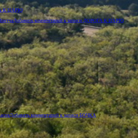
А К ЦАРЮ
Притча
Добавить комментарий
к записи ДОРОГА К ЦАРЮ
асня
Добавить комментарий
к записи БОЧКА