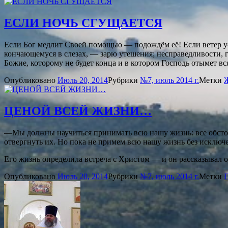
ЕСЛИ НОЧЬ СГУЩАЕТСЯ
Если Бог медлит Своей помощью — подождём её! Если ветер ус
кончающемуся в слезах, — зарю утешения; несправедливости, 
Божие, которому не будет конца и в котором Господь отымет в
Опубликовано
Июль 20, 2014
Рубрики
№7, июль 2014 г.
Метки
ЦЕНОЙ ВСЕЙ ЖИЗНИ…
—Мы должны научиться принимать всю нашу жизнь: все обстоя
отвергнуть их. Но пока не примем всю нашу жизнь без исключ
Его жизнь определила встреча с Христом — и он рассказывал об 
Опубликовано
Июль 20, 2014
Рубрики
№7, июль 2014 г.
Метки