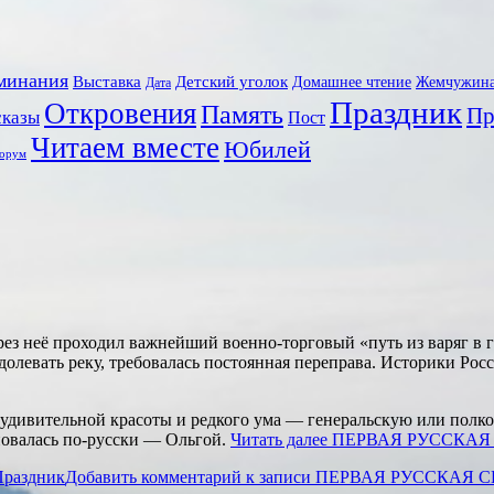
минания
Выставка
Детский уголок
Домашнее чтение
Жемчужин
Дата
Праздник
Откровения
Память
Пр
сказы
Пост
Читаем вместе
Юбилей
орум
ез неё проходил важнейший военно-торговый «путь из варяг в г
левать реку, требовалась постоянная переправа. Историки Росс
удивительной красоты и редкого ума — генеральскую или полков
новалась по-русски — Ольгой.
Читать далее
ПЕРВАЯ РУССКАЯ
Праздник
Добавить комментарий
к записи ПЕРВАЯ РУССКАЯ 