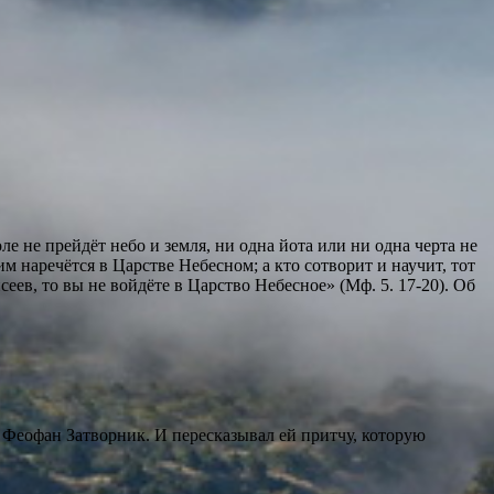
е не прейдёт небо и земля, ни одна йота или ни одна черта не
м наречётся в Царстве Небесном; а кто сотворит и научит, тот
ев, то вы не войдёте в Царство Небесное» (Мф. 5. 17-20). Об
Феофан Затворник. И пересказывал ей притчу, которую