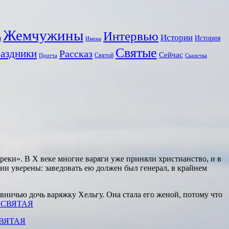
Жемчужины
Интервью
Истории
а
История
Имена
Святые
аздники
Рассказ
Сейчас
Святой
Притча
Сказочка
реки». В Х веке многие варяги уже приняли христианство, и в
ии уверены: заведовать ею должен был генерал, в крайнем
ничью дочь варяжку Хельгу. Она стала его женой, потому что
 СВЯТАЯ
СВЯТАЯ