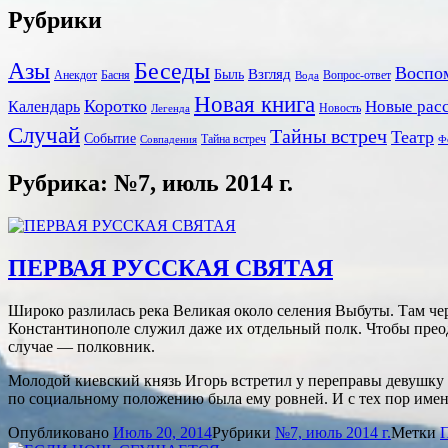
Рубрики
Беседы
Азы
Воспо
Взгляд
Быль
Анекдот
Басня
Вопрос-ответ
Вода
Новая книга
Коротко
Новые рас
Календарь
Новость
Легенда
Случай
Тайны встреч
Театр
Событие
Тайна встреч
Совпадения
Ф
Рубрика: №7, июль 2014 г.
ПЕРВАЯ РУССКАЯ СВЯТАЯ
Широко разлилась река Великая около селения Выбуты. Там чер
Константинополе служил даже их отдельный полк. Чтобы преодо
случае — полковник.
Молодой киевский князь Игорь встретил у переправы девушку 
по социальному положению была ему ровней. И с тех пор име
Опубликовано
Июль 20, 2014
Рубрики
№7, июль 2014 г.
Метки