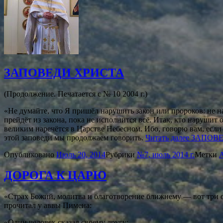
ЗАПОВЕДИ ХРИСТА
(Продолжение. Печатается с № 10 2004 г.)
«Не думайте, что Я пришёл нарушить закон или пророков: не н
прейдёт из закона, пока не исполнится всё. Итак, кто нарушит 
великим наречётся в Царстве Небесном. Ибо, говорю вам, если 
этой заповеди мы продолжаем говорить.
Читать далее
ЗАПОВЕ
Опубликовано
Июль 20, 2014
Рубрики
№7, июль 2014 г.
Метки
ДОРОГА К ЦАРЮ
«Страх Божий, молитва и благотворение ближнему — вот три 
прочитал у аввы Пимена:
«Один человек сказал своему другу: