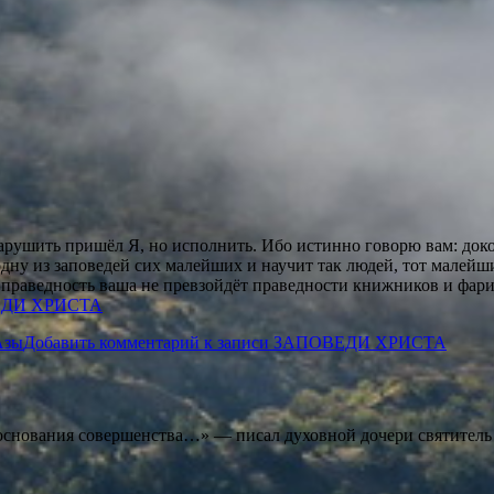
арушить пришёл Я, но исполнить. Ибо истинно говорю вам: докол
одну из заповедей сих малейших и научит так людей, тот малейши
праведность ваша не превзойдёт праведности книжников и фарисе
ДИ ХРИСТА
Азы
Добавить комментарий
к записи ЗАПОВЕДИ ХРИСТА
основания совершенства…» — писал духовной дочери святитель 