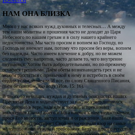
НАМ ОНА БЛИЗКА
Много у нас всяких нужд духовных и телесных… А между
тем наши молитвы и прошения часто не доходят до Царя
Небесного по нашим грехам и в силу нашего крайнего
недостоинства. Мы часто просим и вопием ко Господу, но
Господь не внемлет нам, потому что просим без веры, вопием
без надежды. Часто имеем влечение к добру, но не можем
следовать ему; напротив, часто делаем то, чего внутренне
гнушаемся. Хотим быть добродетельными, но по-прежнему
остаёмся грешными. Даём обеты возненавидеть грех и не
можем расстаться с привычкой к нему и истребить в своём
сердце услаждение им. И все, по слову Священного Писания,
пьём беззаконие, яко воду (Иов. 15: 16).
В таких-то немощах, нуждах и духовных опасностях наших
Пресвятая Дева и ходатайствует за нас, не утвердившихся
совершенно в вере, надежде и любви, и преклоняет
милосердие Сына Своего и Бога нашего к нам, недостойным,
прося Его милости, заступления и ограждения. Зная наши
немощи, Она простирает Свой милосердный взор на самые
малейшие наши нужды и требования. Будучи одного естества
с нами, Она любит нас полною святою любовью, а опытно