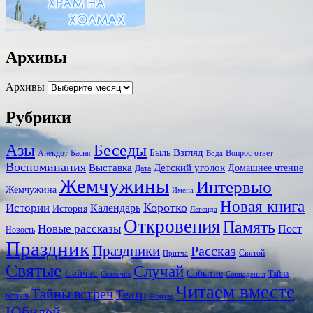
Архивы
Архивы
Рубрики
Беседы
Азы
Взгляд
Быль
Анекдот
Басня
Вопрос-ответ
Вода
Воспоминания
Выставка
Детский уголок
Домашнее чтение
Дата
Жемчужины
Интервью
Жемчужина
Имена
Новая книга
Коротко
Истории
Календарь
История
Легенда
Откровения
Память
Новые рассказы
Пост
Новость
Праздник
Праздники
Рассказ
Святой
Притча
Святые
Случай
Сейчас
Событие
Тайна
Сказочка
Совпадения
Читаем вместе
Тайны встреч
Театр
встреч
Форум
Юбилей