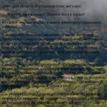
Даже гроб увидела. И услышала голос матушки:
— Держите Бога в сердце! Держите Бога в сердце!
Вот какое высокое участие в нашей жизни могут принимать
усопшие!
Бывший обер-прокурор Святейшего Синода Александр
Дмитриевич Самарин похоронил молодую жену, маленького
сына. Он размышлял о тайне смерти, о значении слов
молитвы: «Со святыми упокой…» И однажды увидел сон, о
котором рассказывал с радостью, хотя никогда не придавал
значения снам.
Самарин очень любил преподобного Серафима Саровского.
Во сне маленький сын «бегал по зелёной лужайке, на солнце,
по траве и цветам, и догонял удивительно красивых бабочек,
а преподобный Серафим ласково улыбался, глядя на мальчика,
как бы охраняя его, и называл: «Серёженька, Серёженька!» А
рядом была жена. Весёлая, в белом платье.
Так утешил Господь Александра Дмитриевича. Но ведь и нас
утешает! Со временем мы реально чувствуем: души ушедших
нас не покинули. Их тепло и забота — с нами.