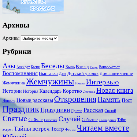
Архивы
Архивы
Рубрики
Беседы
Азы
Взгляд
Быль
Анекдот
Басня
Вопрос-ответ
Вода
Воспоминания
Выставка
Детский уголок
Домашнее чтение
Дата
Жемчужины
Интервью
Жемчужина
Имена
Новая книга
Коротко
Истории
Календарь
История
Легенда
Откровения
Память
Новые рассказы
Пост
Новость
Праздник
Праздники
Рассказ
Святой
Притча
Святые
Случай
Сейчас
Событие
Тайна
Сказочка
Совпадения
Читаем вместе
Тайны встреч
Театр
встреч
Форум
Юбилей