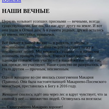
НАШИ ВЕЧНЫЕ
Церковь называет усопших присными — вечными, всегда
существующими. Бог послал нас друг другу на земле. И вот
они ушли в Отчий дом. А в памяти родных, друзей остались
их имена, поступки, привычки.
Всё бывает в нашей жизни — и радость, и обиды, и
непонимание. Великая тайна смерти не ставит точку в
отношениях людей. Мы меняемся с годами — и начинаем
понимать, прощать ушедших. Учимся благодарить. И
однажды сознаём: они участвуют в нашей жизни — не так,
как прежде, но участвуют. Наше единство не разорвалось, а
стало другим — прочным, неизменным.
Одной женщине во сне явилась схиигумения Макария
(Травина). Она была настоятельницей Макариево-Писемского
монастыря, преставилась к Богу в 2016 году.
Женщине снилось: идёт она через лес и вдруг чувствует, что за
спиной у неё — множество людей. Оглянулась на возгласы:
— Схиигумению Макарию хоронят!