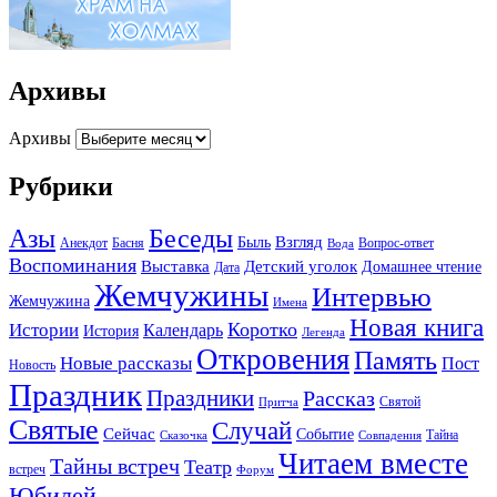
Архивы
Архивы
Рубрики
Беседы
Азы
Взгляд
Быль
Анекдот
Басня
Вопрос-ответ
Вода
Воспоминания
Выставка
Детский уголок
Домашнее чтение
Дата
Жемчужины
Интервью
Жемчужина
Имена
Новая книга
Коротко
Истории
Календарь
История
Легенда
Откровения
Память
Новые рассказы
Пост
Новость
Праздник
Праздники
Рассказ
Святой
Притча
Святые
Случай
Сейчас
Событие
Тайна
Сказочка
Совпадения
Читаем вместе
Тайны встреч
Театр
встреч
Форум
Юбилей