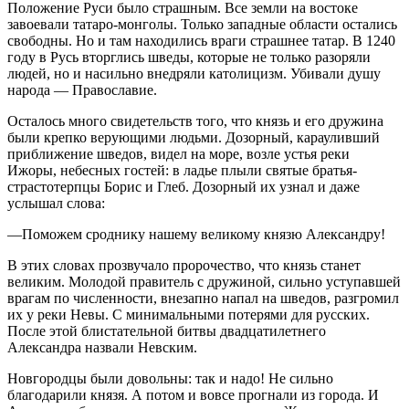
Положение Руси было страшным. Все земли на востоке
завоевали татаро-монголы. Только западные области остались
свободны. Но и там находились враги страшнее татар. В 1240
году в Русь вторглись шведы, которые не только разоряли
людей, но и насильно внедряли католицизм. Убивали душу
народа — Православие.
Осталось много свидетельств того, что князь и его дружина
были крепко верующими людьми. Дозорный, карауливший
приближение шведов, видел на море, возле устья реки
Ижоры, небесных гостей: в ладье плыли святые братья-
страстотерпцы Борис и Глеб. Дозорный их узнал и даже
услышал слова:
—
Поможем сроднику нашему великому князю Александру!
В этих словах прозвучало пророчество, что князь станет
великим. Молодой правитель с дружиной, сильно уступавшей
врагам по численности, внезапно напал на шведов, разгромил
их у реки Невы. С минимальными потерями для русских.
После этой блистательной битвы двадцатилетнего
Александра назвали Невским.
Новгородцы были довольны: так и надо! Не сильно
благодарили князя. А потом и вовсе прогнали из города. И