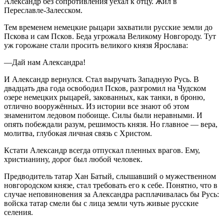
Александр без сопротивления уехал к отцу. Жил в
Переславле-Залесском.
Тем временем немецкие рыцари захватили русские земли до
Пскова и сам Псков. Беда угрожала Великому Новгороду. Тут
уж горожане стали просить великого князя Ярослава:
—
Дай нам Александра!
И Александр вернулся. Стал выручать Западную Русь. В
двадцать два года освободил Псков, разгромил на Чудском
озере немецких рыцарей, закованных, как танки, в броню,
отлично вооружённых. Из истории все знают об этом
знаменитом ледовом побоище. Силы были неравными. И
опять побеждали разум, решимость князя. Но главное — вера,
молитва, глубокая личная связь с Христом.
Кстати Александр всегда отпускал пленных врагов. Ему,
христианину, дорог был любой человек.
Предводитель татар Хан Батый, слышавший о мужественном
новгородском князе, стал требовать его к себе. Понятно, что в
случае неповиновения за Александра расплачивалась бы Русь:
войска татар смели бы с лица земли чуть живые русские
селения.