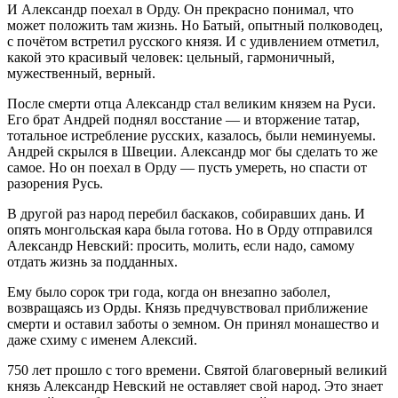
И Александр поехал в Орду. Он прекрасно понимал, что
может положить там жизнь. Но Батый, опытный полководец,
с почётом встретил русского князя. И с удивлением отметил,
какой это красивый человек: цельный, гармоничный,
мужественный, верный.
После смерти отца Александр стал великим князем на Руси.
Его брат Андрей поднял восстание — и вторжение татар,
тотальное истребление русских, казалось, были неминуемы.
Андрей скрылся в Швеции. Александр мог бы сделать то же
самое. Но он поехал в Орду — пусть умереть, но спасти от
разорения Русь.
В другой раз народ перебил баскаков, собиравших дань. И
опять монгольская кара была готова. Но в Орду отправился
Александр Невский: просить, молить, если надо, самому
отдать жизнь за подданных.
Ему было сорок три года, когда он внезапно заболел,
возвращаясь из Орды. Князь предчувствовал приближение
смерти и оставил заботы о земном. Он принял монашество и
даже схиму с именем Алексий.
750 лет прошло с того времени. Святой благоверный великий
князь Александр Невский не оставляет свой народ. Это знает