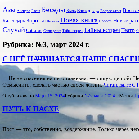
Беседы
Азы
Воспо
Взгляд
Быль
Анекдот
Басня
Вопрос-ответ
Вода
Новая книга
Коротко
Новые рас
Календарь
Новость
Легенда
Случай
Тайны встреч
Театр
Событие
Тайна встреч
Совпадения
Ф
Рубрика: №3, март 2024 г.
С НЕЁ НАЧИНАЕТСЯ НАШЕ СПАСЕ
Ныне спасения нашего главизна, — ликующе поёт Церк
—
Осмыслить, сделать частью своей жизни.
Читать далее
С 
Опубликовано
Март 15, 2024
Рубрики
№3, март 2024 г.
Метки
П
ПУТЬ К ПАСХЕ
Пост — это, собственно, воздержание. Только через не