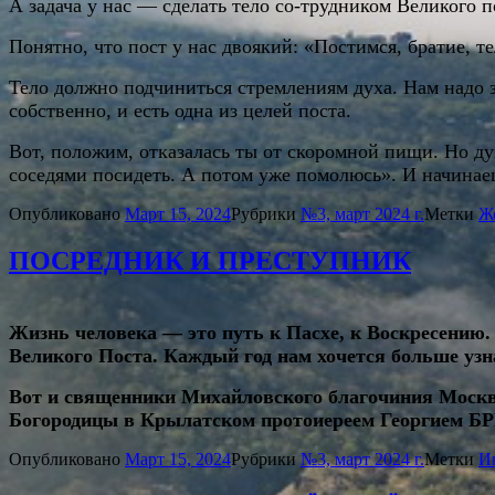
А задача у нас — сделать тело со-трудником Великого п
Понятно, что пост у нас двоякий: «Постимся, братие, т
Тело должно подчиниться стремлениям духа. Нам надо з
собственно, и есть одна из целей поста.
Вот, положим, отказалась ты от скоромной пищи. Но ду
соседями посидеть. А потом уже помолюсь». И начинае
Опубликовано
Март 15, 2024
Рубрики
№3, март 2024 г.
Метки
Ж
ПОСРЕДНИК И ПРЕСТУПНИК
Жизнь человека — это путь к Пасхе, к Воскресению.
Великого Поста. Каждый год нам хочется больше узна
Вот и священники Михайловского благочиния Москвы
Богородицы в Крылатском протоиереем Георгием 
Опубликовано
Март 15, 2024
Рубрики
№3, март 2024 г.
Метки
И