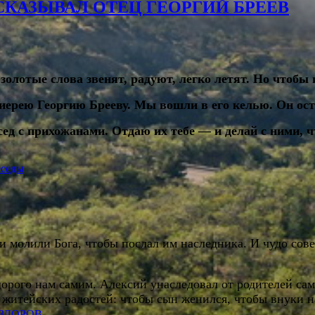
СКАЗЫВАЛ ОТЕЦ ГЕОРГИЙ БРЕЕВ
 золотые слова звенят, радуют, легко летят. Но чтобы
оиерею Георгию Брееву. Мы вошли в его келью. Он ост
сед с прихожанами. Отдаю их тебе — и делай с ними, ч
еседы
и молили Бога, чтобы послал им наследника. И чудо со
 дорого нам самим. Алексий унаследовал от родителей са
ых житейских радостей: чтобы сын женился, чтобы внук
 ЗДОРОВ