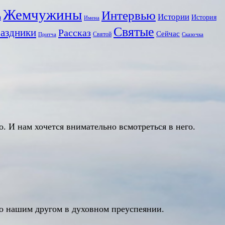
Жемчужины
Интервью
Истории
а
История
Имена
Святые
аздники
Рассказ
Сейчас
Святой
Притча
Сказочка
. И нам хочется внимательно всмотреться в него.
ыло нашим другом в духовном преуспеянии.