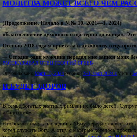
МОЛИТВА МОЖЕТ ВСЁ! О ЧЁМ РАС
(Продолжение. Начало в №№ 10. 2021—1. 2024)
«Благословение духовного отца терпи до конца». Эти
Осенью 2018 года я приехала к духовному отцу прот
Сегодня один мужчина передал мне записи моих бе
—
РАССКАЗЫВАЛ ОТЕЦ ГЕОРГИЙ БРЕЕВ
Опубликовано
Март 15, 2024
Рубрики
№3, март 2024 г.
Метки
Б
И БУДЕТ ЗДОРОВ
В семье богатых знатных римлян не было детей. Супруг
«защитник».
Что значит иметь наследника? Ему передаётся всё, что
хотел служить Богу. А отцу с матерью хотелось прост
хорошую невесту, сыграли свадьбу.
Читать далее
И БУДЕТ