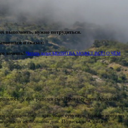
 их выполнить, нужно потрудиться.
ановился и сказал:
то хочешь!
Читать далее
МОЛИТВА МОЖЕТ ВСЁ! О ЧЁМ
вершилось: у них родился сын. Имя ему дали Алексий —
мое драгоценное — христианскую веру. Больше всего он
и наполнили их большой дом. Подыскали Алексию