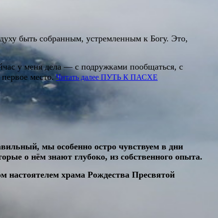
 духу быть собранным, устремленным к Богу. Это,
йчас у меня дела — с подружками пообщаться, с
 первое место.
Читать далее
ПУТЬ К ПАСХЕ
авильный, мы особенно остро чувствуем в дни
торые о нём знают глубоко, из собственного опыта.
ом настоятелем храма Рождества Пресвятой