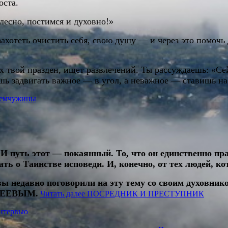
оста.
елесно, постимся и духовно!»
ахотеть очистить себя, свою душу — и через это помочь
х твой празден, ищет развлечений. Ты рассуждаешь: «Се
шь задвигать важное — в угол, а неважное — ставишь на
емчужины
 И путь этот — покаянный. То, что он единственно пр
ть о Таинстве исповеди. И, конечно, от тех людей, ко
 недавно поговорили на эту тему со своим духовник
БРЕЕВЫМ.
Читать далее
ПОСРЕДНИК И ПРЕСТУПНИК
нтервью