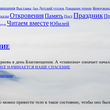
минания
Выставка
Детский уголок
Домашнее чтение
Жемчужин
Дата
Праздник
Откровения
Память
Пр
сказы
Пост
Читаем вместе
Юбилей
орум
НИЕ
овь в день Благовещения. А «главизна» означает начало
НЕЁ НАЧИНАЕТСЯ НАШЕ СПАСЕНИЕ
раздник
го можно привести тело в такое состояние, чтобы оно б