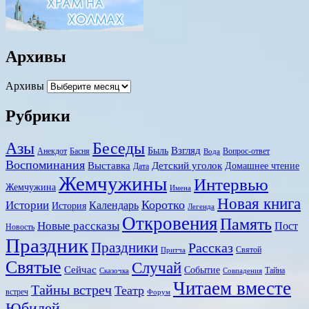
Архивы
Архивы
Рубрики
Беседы
Азы
Взгляд
Быль
Анекдот
Басня
Вопрос-ответ
Вода
Воспоминания
Выставка
Детский уголок
Домашнее чтение
Дата
Жемчужины
Интервью
Жемчужина
Имена
Новая книга
Коротко
Истории
Календарь
История
Легенда
Откровения
Память
Новые рассказы
Пост
Новость
Праздник
Праздники
Рассказ
Святой
Притча
Святые
Случай
Сейчас
Событие
Тайна
Сказочка
Совпадения
Читаем вместе
Тайны встреч
Театр
встреч
Форум
Юбилей