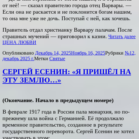
от неё! — сказал правителю города отец Варвары. —
Если она не раскается и не поклонится богам нашим,
то она мне уже не дочь. Поступай с ней, как хочешь.
Правитель отдал христианку Варвару палачам. После
страшных мучений — приговорил к казни.
Читать далее
ЦЕНА ЛЮБВИ
Опубликовано
Декабрь 14, 2025
Ноябрь 16, 2025
Рубрики
№12,
декабрь 2025 г.
Метки
Святые
СЕРГЕЙ ЕСЕНИН: «Я ПРИШЁЛ НА
ЭТУ ЗЕМЛЮ…»
(Окончание. Начало в предыдущем номере)
В феврале 1917 года в России пала монархия, но по-
прежнему шла война с Германией. Её продолжало
временное правительство, созданное в результате
государственного переворота. Сергей Есенин не хотел
участвовать в этом: