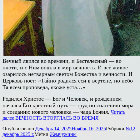
Вечный явился во времени, и Бестелесный — во
плоти, и с Ним вошла в мир вечность. И всё живое
озарилось нетварным светом Божества и вечности. И
Церковь поёт: «Тайно родился еси в вертепе, но небо
Тя всем проповеда, якоже уста…»
Родился Христос — Бог и Человек, и рождением
начался Его крестный путь — труд по спасению мира
и созданию нового человека — чада Божия.
Читать
далее
ВЕЧНОСТЬ ВТОРГЛАСЬ ВО ВРЕМЯ
Опубликовано
Декабрь 14, 2025
Ноябрь 16, 2025
Рубрики
№12,
декабрь 2025 г.
Метки
Жемчужины