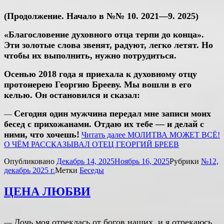
(Продолжение. Начало в №№ 10. 2021—9. 2025)
«Благословение духовного отца терпи до конца».
Эти золотые слова звенят, радуют, легко летят. Но
чтобы их выполнить, нужно потрудиться.
Осенью 2018 года я приехала к духовному отцу
протоиерею Георгию Брееву. Мы вошли в его
келью. Он остановился и сказал:
Сегодня один мужчина передал мне записи моих
—
бесед с прихожанами. Отдаю их тебе — и делай с
ними, что хочешь!
Читать далее
МОЛИТВА МОЖЕТ ВСЁ!
О ЧЁМ РАССКАЗЫВАЛ ОТЕЦ ГЕОРГИЙ БРЕЕВ
Опубликовано
Декабрь 14, 2025
Ноябрь 16, 2025
Рубрики
№12,
декабрь 2025 г.
Метки
Беседы
ЦЕНА ЛЮБВИ
Дочь моя отреклась от богов наших, и я отрекаюсь
—