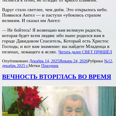
теснятся к огню, не отходят от яркого пламени.
Вдруг стало светлее, чем днём. Это открылось небо.
Появился Ангел — и пастухи «убоялись страхом
великим. И сказал им Ангел:
Не бойтесь! Я возвещаю вам великую радость,
—
которая будет всем людям: ибо ныне родился вам в
городе Давидовом Спаситель, Который есть Христос
Господь; и вот вам знамение: вы найдете Младенца в
пеленах, лежащего в яслях.
Читать далее
СВЕТ ПРИШЁЛ
Опубликовано
Декабрь 14, 2025
Январь 24, 2026
Рубрики
№12,
декабрь 2025 г.
Метки
Праздник
ВЕЧНОСТЬ ВТОРГЛАСЬ ВО ВРЕМЯ